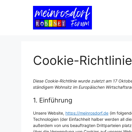
Zum
Inhalt
springen
Cookie-Richtlinie
Diese Cookie-Richtlinie wurde zuletzt am 17 Oktober
ständigem Wohnsitz im Europäischen Wirtschaftsr
1. Einführung
Unsere Website,
https://meinrosdorf.de
(im folgend
Technologien (der Einfachheit halber werden all d
außerdem von uns beauftragten Drittparteien platz
über die Verwendung von Cookies auf unserer Webs