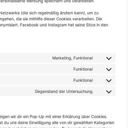
personalisierte Werbung speichern und verarbeiten.
n Netzwerke (die sich regelmäßig ändern kann), um zu
mgehen, die sie mithilfe dieser Cookies verarbeiten. Die
nymisiert. Facebook und Instagram hat seine Sitze in den
Marketing, Funktional
Consent
to
Funktional
Consent
service
to
facebook
Funktional
Consent
service
to
wordpress
Gegenstand der Untersuchung
Consent
service
to
complianz
service
sonstiges
gen wir dir ein Pop-Up mit einer Erklärung über Cookies.
st du uns deine Einwilligung alle von dir gewählten Kategorien